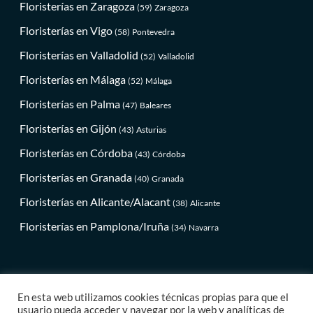
Floristerías en Zaragoza
(59)
Zaragoza
Floristerías en Vigo
(58)
Pontevedra
Floristerías en Valladolid
(52)
Valladolid
Floristerías en Málaga
(52)
Málaga
Floristerías en Palma
(47)
Baleares
Floristerías en Gijón
(43)
Asturias
Floristerías en Córdoba
(43)
Córdoba
Floristerías en Granada
(40)
Granada
Floristerías en Alicante/Alacant
(38)
Alicante
Floristerías en Pamplona/Iruña
(34)
Navarra
En esta web utilizamos cookies técnicas propias para que el
Aviso legal
Política de privacidad
Política de cookies
usuario pueda acceder y navegar por la web y analíticas de