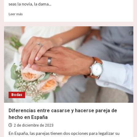
seas la novia, la dama...
Leer
Leer más
más
sobre
Peinados
para
bodas:
inspiración
para
lucir
espectacular
en
el
gran
día
Bodas
Diferencias entre casarse y hacerse pareja de
hecho en España
2 de diciembre de 2023
En España, las parejas tienen dos opciones para legalizar su