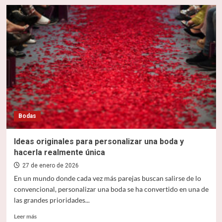
sobre
Joyas
para
boda:
guía
completa
para
elegir
anillos,
pendientes
y
collares
Bodas
Ideas originales para personalizar una boda y
hacerla realmente única
27 de enero de 2026
En un mundo donde cada vez más parejas buscan salirse de lo
convencional, personalizar una boda se ha convertido en una de
las grandes prioridades...
Leer
Leer más