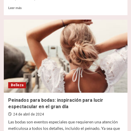
Leer
Leer más
más
sobre
Productos
personalizados
para
bodas,
comuniones,
bautizos
y
eventos
Belleza
Peinados para bodas: inspiración para lucir
espectacular en el gran día
24 de abril de 2024
Las bodas son eventos especiales que requieren una atención
meticulosa a todos los detalles, incluido el peinado. Ya sea que