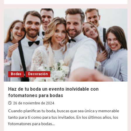
más
sobre
Ideas
originales
para
personalizar
una
boda
y
hacerla
realmente
única
Bodas
Decoración
Haz de tu boda un evento inolvidable con
fotomatones para bodas
26 de noviembre de 2024
Cuando planificas tu boda, buscas que sea única y memorable
tanto para ti como para tus invitados. En los últimos años, los
fotomatones para bodas...