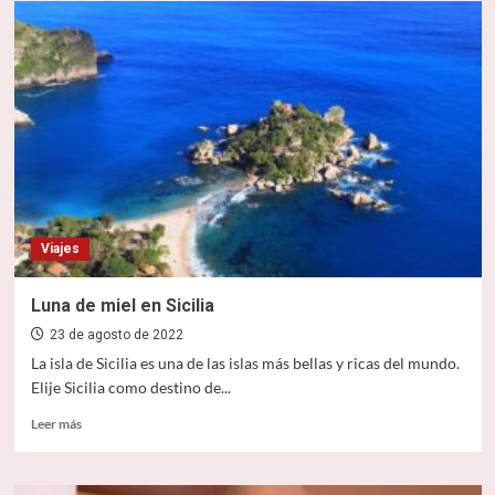
organizar
una
luna
de
miel
inolvidable
Viajes
Luna de miel en Sicilia
23 de agosto de 2022
La isla de Sicilia es una de las islas más bellas y ricas del mundo.
Elije Sicilia como destino de...
Leer
Leer más
más
sobre
Luna