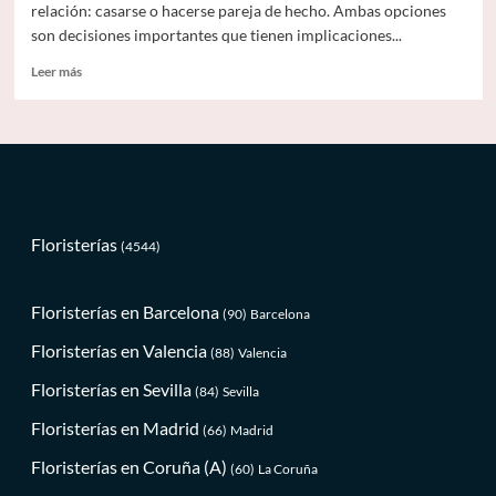
relación: casarse o hacerse pareja de hecho. Ambas opciones
son decisiones importantes que tienen implicaciones...
Leer
Leer más
más
sobre
Diferencias
entre
casarse
y
hacerse
pareja
Floristerías
(4544)
de
hecho
en
Floristerías en Barcelona
(90)
Barcelona
España
Floristerías en Valencia
(88)
Valencia
Floristerías en Sevilla
(84)
Sevilla
Floristerías en Madrid
(66)
Madrid
Floristerías en Coruña (A)
(60)
La Coruña