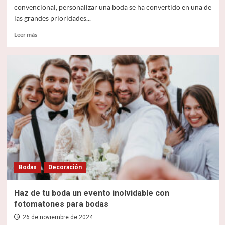
convencional, personalizar una boda se ha convertido en una de
las grandes prioridades...
Leer
Leer más
más
sobre
Ideas
originales
para
personalizar
una
boda
y
hacerla
realmente
única
Bodas
Decoración
Haz de tu boda un evento inolvidable con
fotomatones para bodas
26 de noviembre de 2024