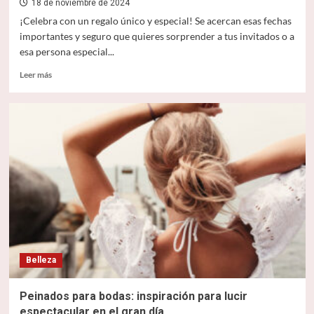
18 de noviembre de 2024
¡Celebra con un regalo único y especial! Se acercan esas fechas
importantes y seguro que quieres sorprender a tus invitados o a
esa persona especial...
Leer
Leer más
más
sobre
Productos
personalizados
para
bodas,
comuniones,
bautizos
y
eventos
Belleza
Peinados para bodas: inspiración para lucir
espectacular en el gran día