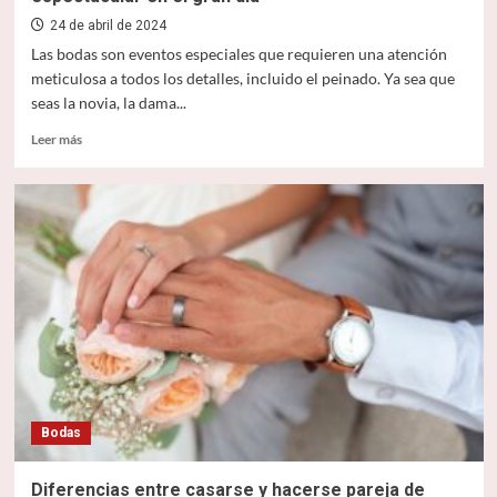
24 de abril de 2024
Las bodas son eventos especiales que requieren una atención
meticulosa a todos los detalles, incluido el peinado. Ya sea que
seas la novia, la dama...
Leer
Leer más
más
sobre
Peinados
para
bodas:
inspiración
para
lucir
espectacular
en
el
gran
día
Bodas
Diferencias entre casarse y hacerse pareja de