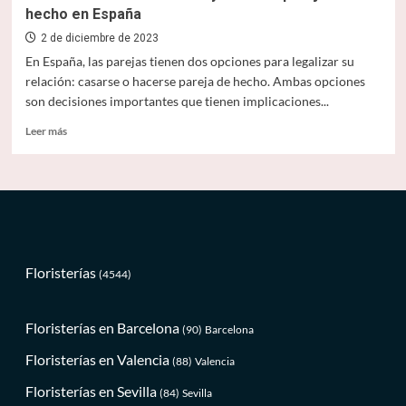
hecho en España
2 de diciembre de 2023
En España, las parejas tienen dos opciones para legalizar su
relación: casarse o hacerse pareja de hecho. Ambas opciones
son decisiones importantes que tienen implicaciones...
Leer
Leer más
más
sobre
Diferencias
entre
casarse
y
hacerse
pareja
Floristerías
(4544)
de
hecho
en
Floristerías en Barcelona
(90)
Barcelona
España
Floristerías en Valencia
(88)
Valencia
Floristerías en Sevilla
(84)
Sevilla