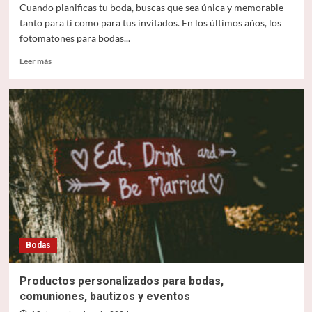
Cuando planificas tu boda, buscas que sea única y memorable
tanto para ti como para tus invitados. En los últimos años, los
fotomatones para bodas...
Leer
Leer más
más
sobre
Haz
de
tu
boda
un
evento
inolvidable
con
fotomatones
para
bodas
Bodas
Productos personalizados para bodas,
comuniones, bautizos y eventos