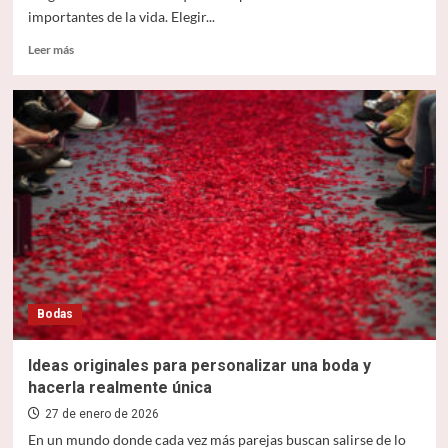
importantes de la vida. Elegir...
Leer
Leer más
más
sobre
Joyas
para
boda:
guía
completa
para
elegir
anillos,
pendientes
y
collares
Bodas
Ideas originales para personalizar una boda y
hacerla realmente única
27 de enero de 2026
En un mundo donde cada vez más parejas buscan salirse de lo