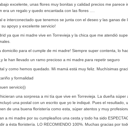
ajo excelente, unas flores muy bonitas y calidad precios me parece i
n era un regalo y quedo encantada con las flores .…
l e interconectado que tenemos se junta con el deseo y las ganas de l
r su apoyo y excelente servicio!
rid ya que mi madre vive en Torrevieja y la chica que me atendió sup
nales.
domicilio para el cumple de mi madre! Siempre super contenta, lo h
o,y le han llevado un ramo precioso a mi madre.para repetir seguro
 tal y como hemos quedado. Mi mamá está muy feliz. Muchísimas gracia
cariño y formalidad
uen servicio))
hicieran una sorpresa a mi tía que vive en Torrevieja. La dueña súpe
ncluyó una postal con un escrito que yo le indiqué. Pues el resultado,
enen de una buena floristería como esta, súper atentos y muy profesiona
an a mi madre por su cumpleaños una cesta y todo ha sido ESPECTACU
udir a ésta floristería. LO RECOMIENDO 100%. Muchas gracias por todo