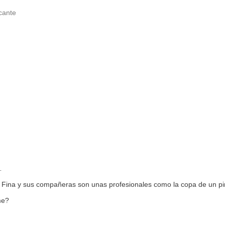
icante
…
os. Fina y sus compañeras son unas profesionales como la copa de un p
me?