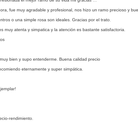
presionada el mejor ramo de su vida mil gracias …
ora, fue muy agradable y profesional, nos hizo un ramo precioso y bu
ntros o una simple rosa son ideales. Gracias por el trato.
s muy atenta y simpatica y la atención es bastante satisfactoria.
cos
o muy bien y supo entenderme. Buena calidad precio
recomiendo eternamente y super simpática.
jemplar!
ecio-rendimiento.