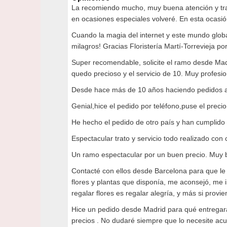
La recomiendo mucho, muy buena atención y trab
en ocasiones especiales volveré. En esta ocasió
Cuando la magia del internet y este mundo globa
milagros! Gracias Floristería Martí-Torrevieja po
Super recomendable, solicite el ramo desde Mad
quedo precioso y el servicio de 10. Muy profesio
Desde hace más de 10 años haciendo pedidos a 
Genial,hice el pedido por teléfono,puse el preci
He hecho el pedido de otro país y han cumplido
Espectacular trato y servicio todo realizado con 
Un ramo espectacular por un buen precio. Muy b
Contacté con ellos desde Barcelona para que le 
flores y plantas que disponía, me aconsejó, me i
regalar flores es regalar alegría, y más si provi
Hice un pedido desde Madrid para qué entregar
precios . No dudaré siempre que lo necesite ac