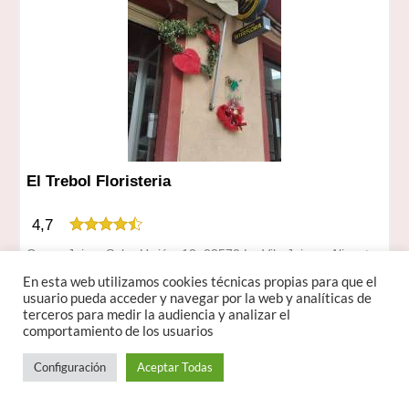
El Trebol Floristeria
4,7
Carrer Jaime Soler Urriós, 12, 03570 La Vila Joiosa, Alicante
Villajoyosa/Vila Joiosa (la), Alicante
En esta web utilizamos cookies técnicas propias para que el
usuario pueda acceder y navegar por la web y analíticas de
965 89 06 41
terceros para medir la audiencia y analizar el
Horario
comportamiento de los usuarios
lunes: De 9:00 a 14:00, De 17:00 a 20:00
martes: De 9:00 a 14:00, De 17:00 a 20:00
Configuración
Aceptar Todas
miércoles: De 9:00 a 14:00, De 17:00 a 20:00
jueves: De 9:00 a 14:00, De 17:00 a 20:00