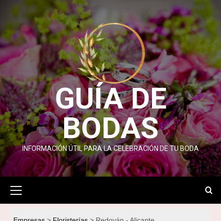
Saltar
al
contenido
GUÍA DE
BODAS
INFORMACIÓN ÚTIL PARA LA CELEBRACIÓN DE TU BODA
Menú
primario
Empresas
Floristerías
Redován - Alicante