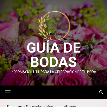
Saltar
al
contenido
GUÍA DE
BODAS
INFORMACIÓN ÚTIL PARA LA CELEBRACIÓN DE TU BODA
Menú
primario
Empresas
Floristerías
Mutxamel - Alicante