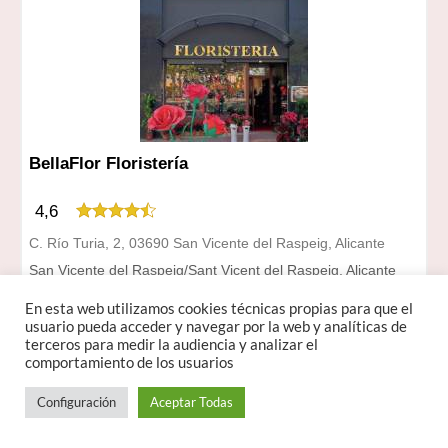
BellaFlor Floristería
4,6
C. Río Turia, 2, 03690 San Vicente del Raspeig, Alicante
San Vicente del Raspeig/Sant Vicent del Raspeig, Alicante
657 18 68 46
En esta web utilizamos cookies técnicas propias para que el
usuario pueda acceder y navegar por la web y analíticas de
Horario
terceros para medir la audiencia y analizar el
lunes: De 9:45 a 14:00
comportamiento de los usuarios
martes: De 9:45 a 14:00, De 17:30 a 20:00
miércoles: De 9:45 a 14:00, De 17:30 a 20:00
Configuración
Aceptar Todas
jueves: De 9:45 a 14:00, De 17:30 a 20:00
viernes: De 9:45 a 14:00, De 17:30 a 20:00
sábado: De 9:30 a 14:00