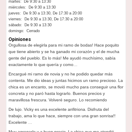
martes: De 9:30 a 13:30
miércoles: De 9:30 a 13:30
jueves: De 9:30 a 13:30, De 17:30 a 20:00
viernes: De 9:30 a 13:30, De 17:30 a 20:00
sábado: De 9:30 a 13:30
domingo: Cerrado
Opiniones
Orgullosa de elegirla para mi ramo de bodas! Hace poquito
que tiene abierto y se ha ganado mi corazón y el de mucha
gente del pueblo. Es lo más! Me ayudó muchísimo, sabía
exactamente lo que quería y como…
Encargué mi ramo de novia y no he podido quedar más
contenta. Me dio ideas y juntas hicimos un ramo precioso. La
chica es un encanto, se movió mucho para conseguir una flor
concreta y no paró hasta lograrlo. Buenos precios y
maravillosa frescura. Volveré seguro. Lo recomiendo
De lujo. Vicky es una excelente anfitriona. Disfruta del
trabajo, ama lo que hace, siempre con una gran sonrisa!!
Excelente …
Muy agregarle y a buen precio. La chica que me atendió