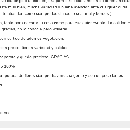
 iba dirigido a ustedes, era para otro local también de flores artificia
al está muy bien, mucha variedad y buena atención ante cualquier duda.
ad, te atienden como siempre los chinos, o sea, mal y bordes.)
es, tanto para decorar tu casa como para cualquier evento. La calidad 
 gracias, no lo conocía pero volveré!
uen surtido de adornos vegetación.
 bien precio ,tienen variedad y calidad
escaparate y quedo precioso. GRACIAS.
ndo 100%
temporada de flores siempre hay mucha gente y son un poco lentos.
es
ciones!