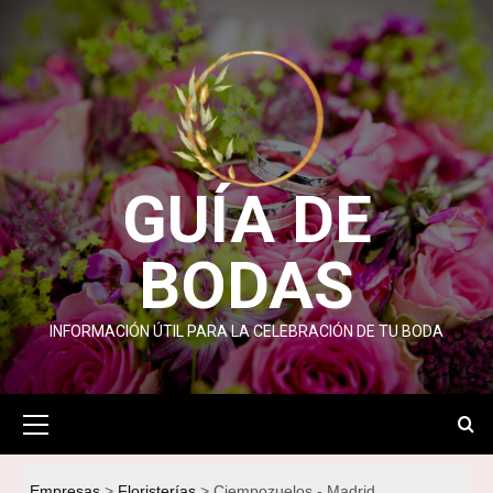
Saltar
al
contenido
GUÍA DE
BODAS
INFORMACIÓN ÚTIL PARA LA CELEBRACIÓN DE TU BODA
Menú
primario
Empresas
Floristerías
Ciempozuelos - Madrid