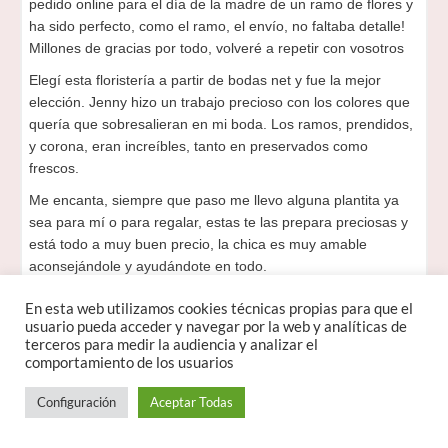
pedido online para el día de la madre de un ramo de flores y
ha sido perfecto, como el ramo, el envío, no faltaba detalle!
Millones de gracias por todo, volveré a repetir con vosotros
Elegí esta floristería a partir de bodas net y fue la mejor
elección. Jenny hizo un trabajo precioso con los colores que
quería que sobresalieran en mi boda. Los ramos, prendidos,
y corona, eran increíbles, tanto en preservados como
frescos.
Me encanta, siempre que paso me llevo alguna plantita ya
sea para mí o para regalar, estas te las prepara preciosas y
está todo a muy buen precio, la chica es muy amable
aconsejándole y ayudándote en todo.
Me encanta está tienda, la atención que te dan es de 10¡¡¡
En esta web utilizamos cookies técnicas propias para que el
súper agradabable la dueña Cuando me casé le encargué mi
usuario pueda acceder y navegar por la web y analíticas de
Ramo de novía y no me pudo gustar más¡¡¡¡ Llevaba
terceros para medir la audiencia y analizar el
comportamiento de los usuarios
buscando esta preciosa Planta mucho tiempo y gracias a
Jeni por fin la tengo. Lo recomiendo al 200%
Configuración
Aceptar Todas
Ya les he pedido encargos varias veces y siempre han
acertado. Muy muy bonito todo y precio inmejorable. Te