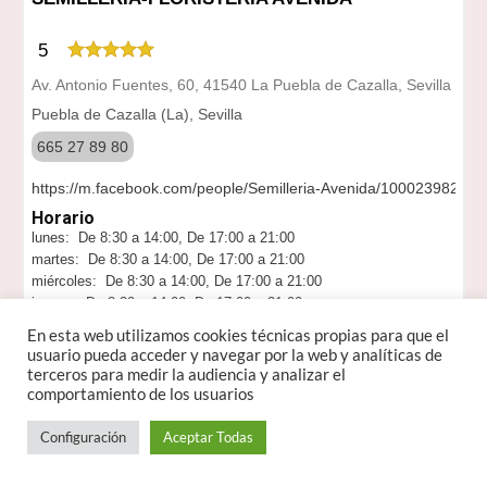
5
Av. Antonio Fuentes, 60, 41540 La Puebla de Cazalla, Sevilla
Puebla de Cazalla (La), Sevilla
665 27 89 80
https://m.facebook.com/people/Semilleria-Avenida/10002398280
Horario
lunes: De 8:30 a 14:00, De 17:00 a 21:00
martes: De 8:30 a 14:00, De 17:00 a 21:00
miércoles: De 8:30 a 14:00, De 17:00 a 21:00
jueves: De 8:30 a 14:00, De 17:00 a 21:00
viernes: De 8:30 a 14:00, De 17:00 a 21:00
En esta web utilizamos cookies técnicas propias para que el
sábado: De 8:30 a 14:00
usuario pueda acceder y navegar por la web y analíticas de
domingo: Cerrado
terceros para medir la audiencia y analizar el
comportamiento de los usuarios
Opiniones
Excelente semillería y venta de productos variados para
Configuración
Aceptar Todas
animales y plantas. Excelente personal, muy buena
comunicación. Muy recomendado