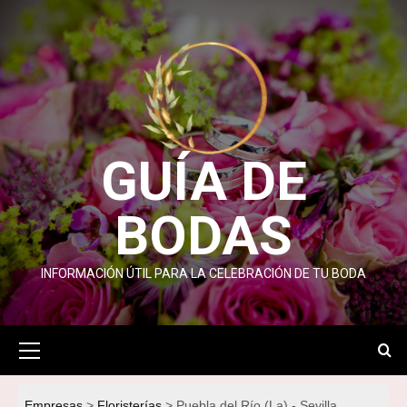
Saltar
al
contenido
GUÍA DE
BODAS
INFORMACIÓN ÚTIL PARA LA CELEBRACIÓN DE TU BODA
Menú
primario
Empresas
Floristerías
Puebla del Río (La) - Sevilla